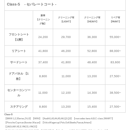
Class-S - セパレートコート -
新車
クリーニング有
クリーニング有
リペア有
【クリーニン
【LIGHT】
【HEAVY】
【PAINT】
グ無】
フロントシート
24,200
29,700
36,300
55,000~
【1脚】
リアシート
41,800
46,200
52,800
88,000~
サードシート
37,400
41,800
48,400
83,600
ドアパネル 【1
8,800
11,000
13,200
27,500~
枚】
センターコンソー
11,000
12,100
14,300
38,500~
ル
ステアリング
8,800
13,200
15,400
27,500~
Class-S
【BMW:1,2,3Series,Z4,i3】【MINI】【AudiA1,A3,A4,A5,A6,Q2,Q3】【mercedes-benz:A,B,C-class,SMART】
【Porsche:Cayman,Boxster,Macan】【VolcsWagen:up!,Polo,Golf,Beetle,Passat,Arteon】
【JAGUAR:XE,E-PACE,I-PACE】