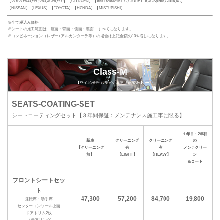
【VOLVO:V40,S60,V60,XC60,S90】【CITROËN】【Alfa Romeo:MITO,GIULIETTA,4CSpider,Giulia,4C】
【NISSAN】【LEXUS】【TOYOTA】【HONDA】【MISTUBISHI】
※全て税込み価格
※シートの施工範囲は 座面・背面・側面・裏面 すべてになります。
※コンビネーション（レザー+アルカンターラ等）の場合は上記金額の10％増しになります。
Class-M
【ワイドボディ/ラグジュアリー/SUV】
SEATS-COATING-SET
シートコーティングセット【３年間保証：メンテナンス施工車に限る】
１年目・2年目
新車
クリーニング
クリーニング
の
【クリーニング
有
有
メンテクリー
無】
【LIGHT】
【HEAVY】
ン
＆コート
フロントシートセッ
ト
47,300
57,200
84,700
19,800
運転席・助手席
センターコンソール上面
ドアトリム2枚
ステアリング