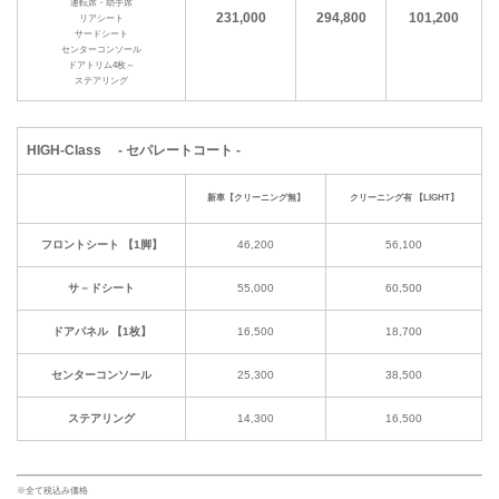
運転席・助手席
231,000
294,800
101,200
リアシート
サードシート
センターコンソール
ドアトリム4枚～
ステアリング
HIGH-Class - セパレートコート -
新車【クリーニング無】
クリーニング有 【LIGHT】
フロントシート 【1脚】
46,200
56,100
サ－ドシート
55,000
60,500
ドアパネル 【1枚】
16,500
18,700
センターコンソール
25,300
38,500
ステアリング
14,300
16,500
※全て税込み価格