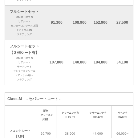
フルシートセット
運転席・助手席
リアシート
91,300
108,900
152,900
27,500
センターコンソール上面
ドアトリム4枚
ステアリング
フルシートセット
【３列シート有】
運転席・助手席
107,800
140,800
184,800
34,100
リアシート
サードシート
センターコンソール
ドアトリム4枚～
ステアリング
Class-M - セパレートコート -
新車
クリーニング有
クリーニング有
リペア有
【クリーニン
【LIGHT】
【HEAVY】
【PAINT】
グ無】
フロントシート
29,700
38,500
44,000
66,000~
【1脚】