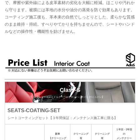
で、摩擦や紫外線による皮革素材の劣化を大幅に軽減。ほこりや汚れか
ら守ります。被膜には革地の水分や油分の蒸発を防ぐ効果もあります。
コーティング施工後も、革本来の自然でしっとりとした、柔らかな質感
のまま維持・持続。すべりやてかりを持ちませんので、シートやハンド
ルなどの操作性・機能性を妨げません。
Class-S
【ショート～ミドルクーペorセダン/ハッチバック/ミニバン】
SEATS-COATING-SET
シートコーティングセット【３年間保証：メンテナンス施工車に限る】
１年目・2年目
新車
クリーニング
クリーニング
の
【クリーニング
有
有
メンテクリー