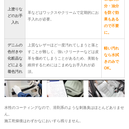
分・油分
上塗りな
革などはワックスやクリームで定期的にお
を防ぐ効
どのお手
手入れが必要。
果もある
入れ
ので不要
に。
デニムの
上質なレザーほど一度汚れてしまうと落と
軽い汚れ
色付きや
すことが難しく、強いクリーナーなどは皮
なら水拭
化粧品な
革を傷めてしまうことがあるため、美観を
きのみで
どによる
維持するためにはこまめなお手入れが必
OK。
着色汚れ
須。
水性のコーティングなので、溶剤系のような刺激臭はほとんどありませ
ん。
施工乾燥後はわずかなにおいすら残りません。