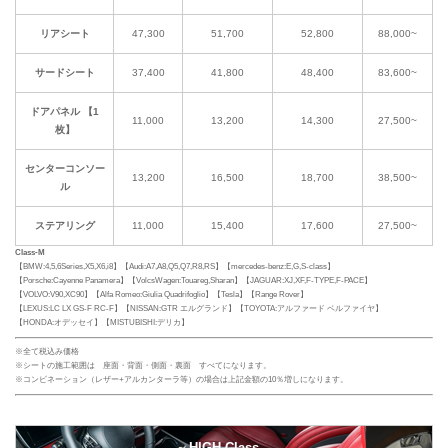
リアシート
47,300
51,700
52,800
88,000~
サードシート
37,400
41,800
48,400
83,600~
ドアパネル 【1
11,000
13,200
14,300
27,500~
枚】
センターコンソー
13,200
16,500
18,700
38,500~
ル
ステアリング
11,000
15,400
17,600
27,500~
Class-M
【BMW:4,5,6Series,X5,X6,i8】【Audi:A7,A8,Q5,Q7,R8,RS】【mercedes-benz:E,G,S-class】
【Porsche:Cayenne Panamera】【VolcsWagen:Touareg,Sharan】【JAGUAR:XJ,XF,F-TYPE,F-PACE】
【VOLVO:V90,XC90】【Alfa Romeo:Giulia Quadrifoglio】【Tesla】【Range Rover】
【LEXUS:LC LX GS-F RC-F】【NISSAN:GTR エルグランド】【TOYOTA:アルファード ベルファイヤ】
【HONDA:オデッセイ】【MISTUBISHI:デリカ】
※全て税込み価格
※シートの施工範囲は 座面・背面・側面・裏面 すべてになります。
※コンビネーション（レザー+アルカンターラ等）の場合は上記金額の10％増しになります。
HIGH-Class