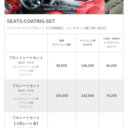
【Bentley】【Rolls Royce】【Ferrari】【Lamborghini】【McLaren】
【Maserati】【astonmartin】【Maybach】
SEATS-COATING-SET
シートコーティングセット【３年間保証：メンテナンス施工車に限る】
１年目・2年目の
新車
クリーニング有
メンテクリーン
【クリーニング無】
【LIGHT】
＆コート
フロントシートセット
運転席・助手席
99,000
146,300
46,200
センターコンソール上面
ドアトリム2枚
ステアリング
フルシートセット
運転席・助手席
リアシート
165,000
242,000
79,200
センターコンソール上面
ドアトリム4枚
ステアリング
フルシートセット
【３列シート有】