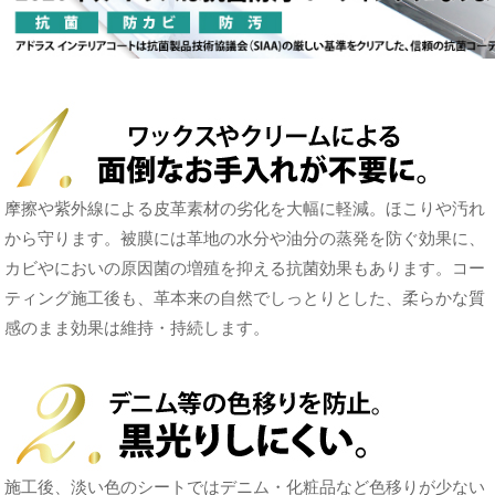
摩擦や紫外線による皮革素材の劣化を大幅に軽減。ほこりや汚れ
から守ります。被膜には革地の水分や油分の蒸発を防ぐ効果に、
カビやにおいの原因菌の増殖を抑える抗菌効果もあります。コー
ティング施工後も、革本来の自然でしっとりとした、柔らかな質
感のまま効果は維持・持続します。
施工後、淡い色のシートではデニム・化粧品など色移りが少ない