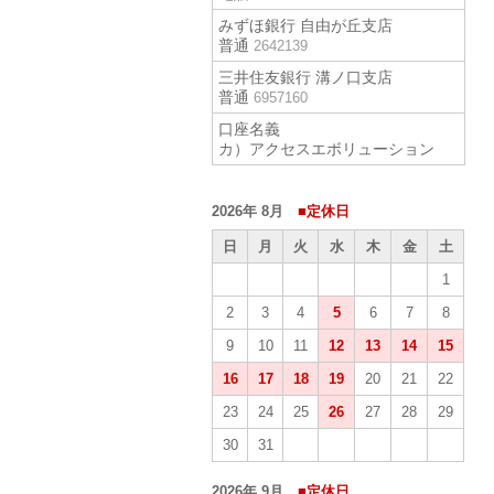
みずほ銀行 自由が丘支店
普通
2642139
三井住友銀行 溝ノ口支店
普通
6957160
口座名義
カ）アクセスエボリューション
2026年 8月
■定休日
日
月
火
水
木
金
土
1
2
3
4
5
6
7
8
9
10
11
12
13
14
15
16
17
18
19
20
21
22
23
24
25
26
27
28
29
30
31
2026年 9月
■定休日