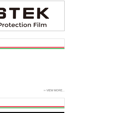
››
VIEW MORE...